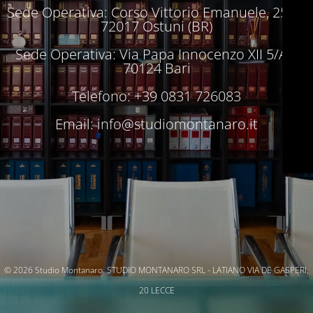
Sede Operativa: Corso Vittorio Emanuele, 250 –
72017 Ostuni (BR)
Sede Operativa: Via Papa Innocenzo XII 5/A –
70124 Bari
Telefono: +39 0831 726083
Email:
info@studiomontanaro.it
© 2026 Studio Montanaro. STUDIO MONTANARO SRL - LATIANO VIA DE GASPERI,
20 LECCE