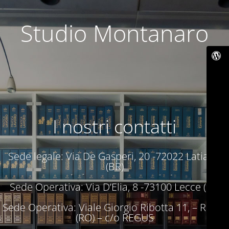
Studio Montanaro
I nostri contatti
Sede legale: Via De Gasperi, 20 -72022 Latiano
(BR)
Sede Operativa: Via D’Elia, 8 -73100 Lecce (LE)
Sede Operativa: Viale Giorgio Ribotta 11, – Roma
(RO) – c/o REGUS