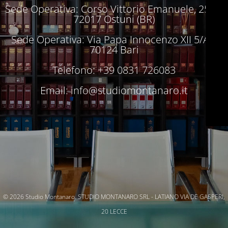
Sede Operativa: Corso Vittorio Emanuele, 250 –
72017 Ostuni (BR)
Sede Operativa: Via Papa Innocenzo XII 5/A –
70124 Bari
Telefono: +39 0831 726083
Email:
info@studiomontanaro.it
© 2026 Studio Montanaro. STUDIO MONTANARO SRL - LATIANO VIA DE GASPERI,
20 LECCE