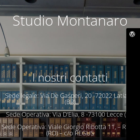
Studio Montanaro
I nostri contatti
Sede legale: Via De Gasperi, 20 -72022 Latiano
(BR)
Sede Operativa: Via D’Elia, 8 -73100 Lecce (LE)
Sede Operativa: Viale Giorgio Ribotta 11, – Roma
(RO) – c/o REGUS