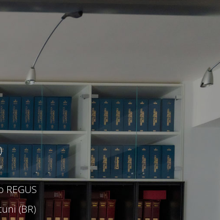
)
c/o REGUS
uni (BR)