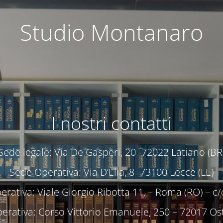
Studio Montanaro
I nostri contatti
Sede legale: Via De Gasperi, 20 -72022 Latiano (BR
Sede Operativa: Via D’Elia, 8 -73100 Lecce (LE)
rativa: Viale Giorgio Ribotta 11, – Roma (RO) – 
erativa: Corso Vittorio Emanuele, 250 – 72017 Ost