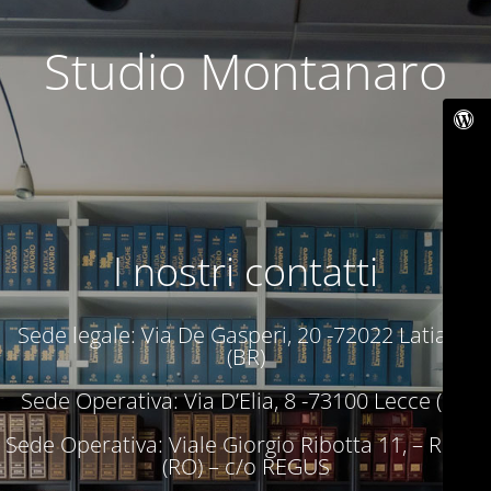
Studio Montanaro
I nostri contatti
Sede legale: Via De Gasperi, 20 -72022 Latiano
(BR)
Sede Operativa: Via D’Elia, 8 -73100 Lecce (LE)
Sede Operativa: Viale Giorgio Ribotta 11, – Roma
(RO) – c/o REGUS