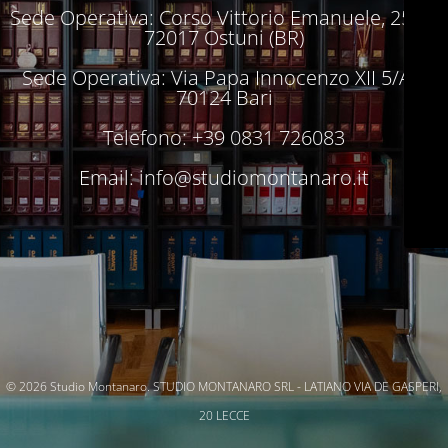
Sede Operativa: Corso Vittorio Emanuele, 250 –
72017 Ostuni (BR)
Sede Operativa: Via Papa Innocenzo XII 5/A –
70124 Bari
Telefono: +39 0831 726083
Email:
info@studiomontanaro.it
© 2026 Studio Montanaro. STUDIO MONTANARO SRL - LATIANO VIA DE GASPERI,
20 LECCE