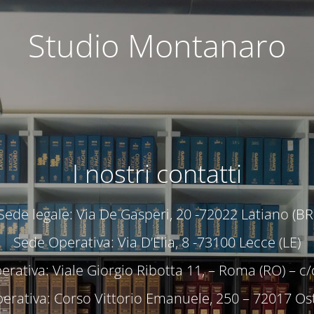
Studio Montanaro
I nostri contatti
Sede legale: Via De Gasperi, 20 -72022 Latiano (BR
Sede Operativa: Via D’Elia, 8 -73100 Lecce (LE)
rativa: Viale Giorgio Ribotta 11, – Roma (RO) – 
erativa: Corso Vittorio Emanuele, 250 – 72017 Ost