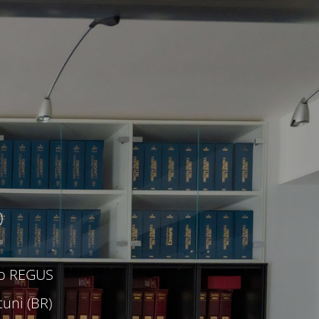
)
c/o REGUS
uni (BR)