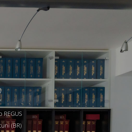
)
c/o REGUS
uni (BR)