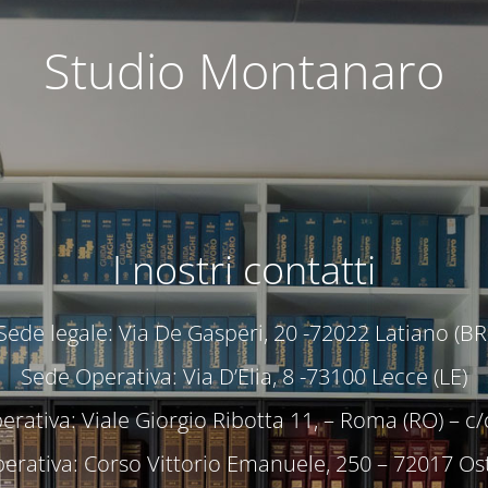
Studio Montanaro
I nostri contatti
Sede legale: Via De Gasperi, 20 -72022 Latiano (BR
Sede Operativa: Via D’Elia, 8 -73100 Lecce (LE)
rativa: Viale Giorgio Ribotta 11, – Roma (RO) – 
erativa: Corso Vittorio Emanuele, 250 – 72017 Ost