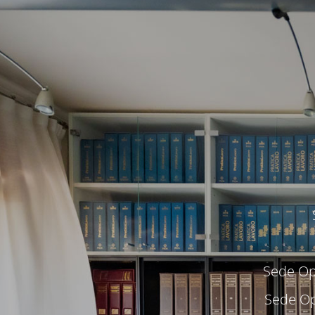
Sede Ope
Sede Op