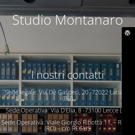
Studio Montanaro
I nostri contatti
Sede legale: Via De Gasperi, 20 -72022 Latiano
(BR)
Sede Operativa: Via D’Elia, 8 -73100 Lecce (LE)
Sede Operativa: Viale Giorgio Ribotta 11, – Roma
(RO) – c/o REGUS