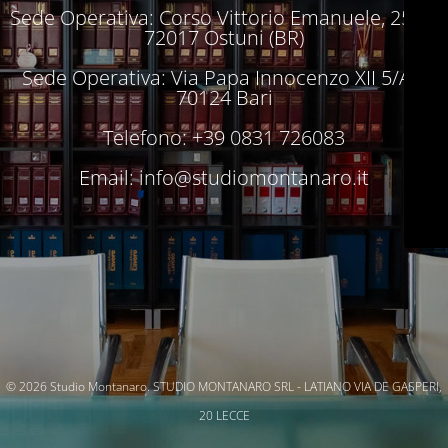
Sede Operativa: Corso Vittorio Emanuele, 250 –
72017 Ostuni (BR)
Sede Operativa: Via Papa Innocenzo XII 5/A –
70124 Bari
Telefono: +39 0831 726083
Email:
info@studiomontanaro.it
© 2026 Studio Montanaro. STUDIO MONTANARO SRL - LATIANO VIA DE GASPERI,
20 LECCE