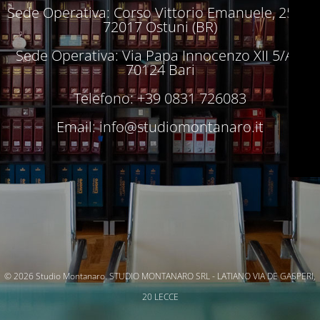
Sede Operativa: Corso Vittorio Emanuele, 250 –
72017 Ostuni (BR)
Sede Operativa: Via Papa Innocenzo XII 5/A –
70124 Bari
Telefono: +39 0831 726083
Email:
info@studiomontanaro.it
© 2026 Studio Montanaro. STUDIO MONTANARO SRL - LATIANO VIA DE GASPERI,
20 LECCE