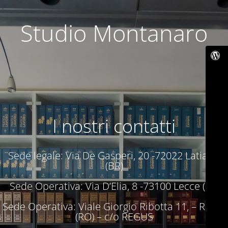
Studio Montanaro
I nostri contatti
Sede legale: Via De Gasperi, 20 -72022 Latiano
(BR)
Sede Operativa: Via D’Elia, 8 -73100 Lecce (LE)
Sede Operativa: Viale Giorgio Ribotta 11, – Roma
(RO) – c/o REGUS