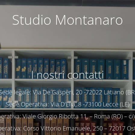
Studio Montanaro
I nostri contatti
Sede legale: Via De Gasperi, 20 -72022 Latiano (BR
Sede Operativa: Via D’Elia, 8 -73100 Lecce (LE)
rativa: Viale Giorgio Ribotta 11, – Roma (RO) – 
erativa: Corso Vittorio Emanuele, 250 – 72017 Ost