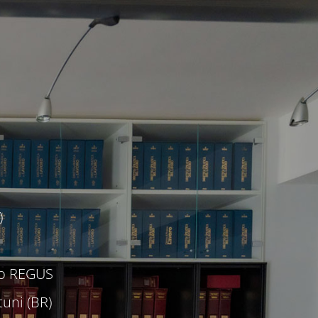
)
c/o REGUS
uni (BR)