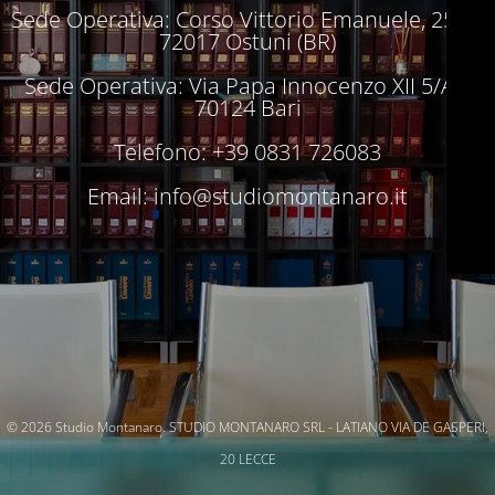
Sede Operativa: Corso Vittorio Emanuele, 250 –
72017 Ostuni (BR)
Sede Operativa: Via Papa Innocenzo XII 5/A –
70124 Bari
Telefono: +39 0831 726083
Email:
info@studiomontanaro.it
© 2026 Studio Montanaro. STUDIO MONTANARO SRL - LATIANO VIA DE GASPERI,
20 LECCE