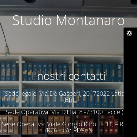
Studio Montanaro
I nostri contatti
Sede legale: Via De Gasperi, 20 -72022 Latiano
(BR)
Sede Operativa: Via D’Elia, 8 -73100 Lecce (LE)
Sede Operativa: Viale Giorgio Ribotta 11, – Roma
(RO) – c/o REGUS