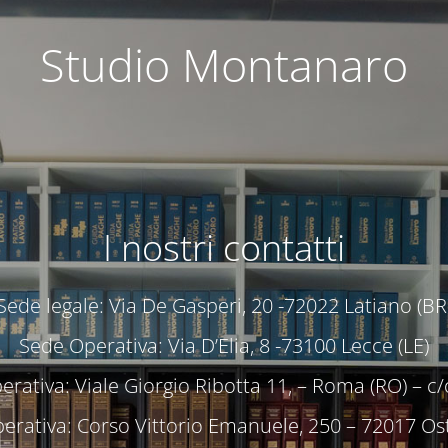
Studio Montanaro
I nostri contatti
Sede legale: Via De Gasperi, 20 -72022 Latiano (BR
Sede Operativa: Via D’Elia, 8 -73100 Lecce (LE)
rativa: Viale Giorgio Ribotta 11, – Roma (RO) – 
erativa: Corso Vittorio Emanuele, 250 – 72017 Ost