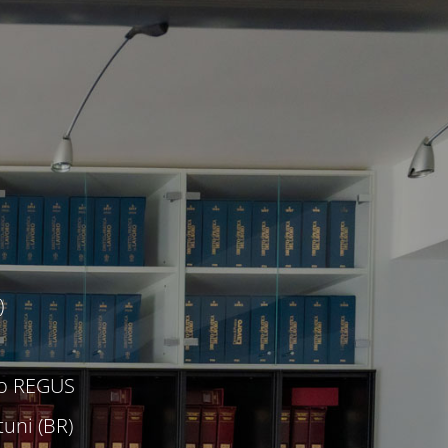
)
c/o REGUS
uni (BR)