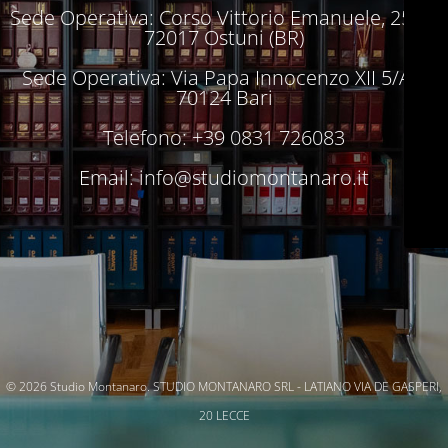
Sede Operativa: Corso Vittorio Emanuele, 250 –
72017 Ostuni (BR)
Sede Operativa: Via Papa Innocenzo XII 5/A –
70124 Bari
Telefono: +39 0831 726083
Email:
info@studiomontanaro.it
© 2026 Studio Montanaro. STUDIO MONTANARO SRL - LATIANO VIA DE GASPERI,
20 LECCE