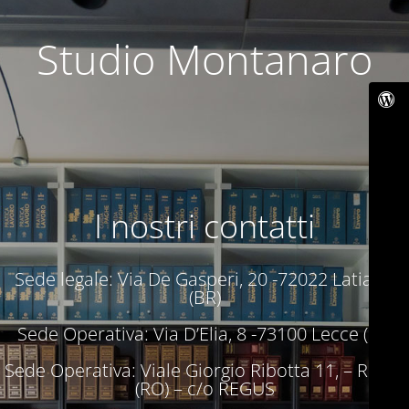
Studio Montanaro
I nostri contatti
Sede legale: Via De Gasperi, 20 -72022 Latiano
(BR)
Sede Operativa: Via D’Elia, 8 -73100 Lecce (LE)
Sede Operativa: Viale Giorgio Ribotta 11, – Roma
(RO) – c/o REGUS