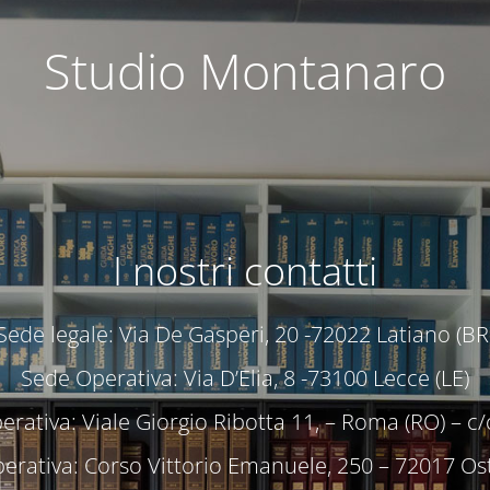
Studio Montanaro
I nostri contatti
Sede legale: Via De Gasperi, 20 -72022 Latiano (BR
Sede Operativa: Via D’Elia, 8 -73100 Lecce (LE)
rativa: Viale Giorgio Ribotta 11, – Roma (RO) – 
erativa: Corso Vittorio Emanuele, 250 – 72017 Ost