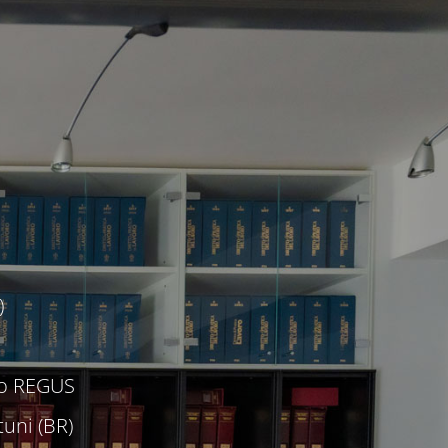
)
c/o REGUS
uni (BR)